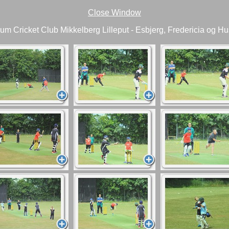
Close Window
um Cricket Club Mikkelberg Lilleput - Esbjerg, Fredericia og H